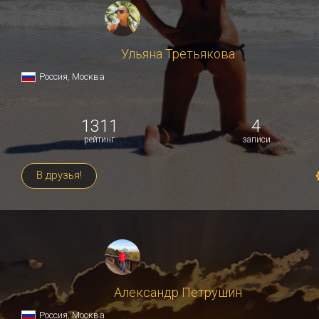
Ульяна Третьякова
Россия, Москва
1311
4
рейтинг
записи
В друзья!
Александр Петрушин
Россия, Москва