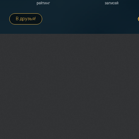
рейтинг
записей
В друзья!