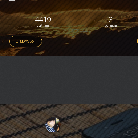
4419
3
рейтинг
записи
В друзья!