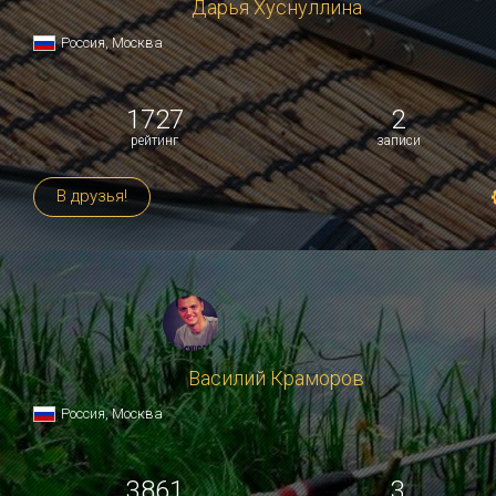
Дарья Хуснуллина
Россия, Москва
1727
2
рейтинг
записи
В друзья!
Василий Краморов
Россия, Москва
3861
3