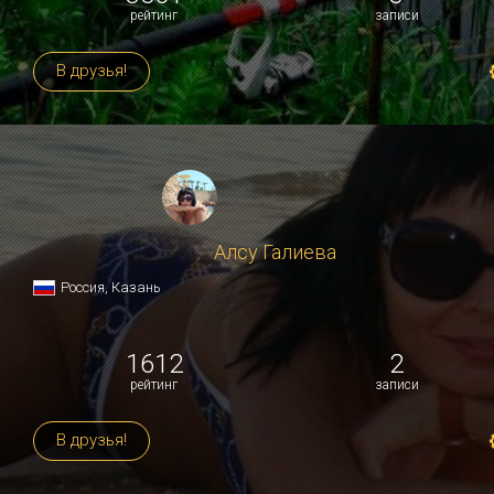
рейтинг
записи
В друзья!
Алсу Галиева
Россия, Казань
1612
2
рейтинг
записи
В друзья!